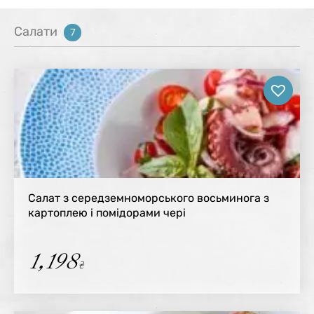
Салати
7
Салат з середземноморського восьминога з
картоплею і помідорами чері
1,198
₴