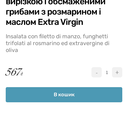
вирізкою і обсмаженими
грибами з розмарином і
маслом Extra Virgin
Insalata con filetto di manzo, funghetti
trifolati al rosmarino ed extravergine di
oliva
Микс салат с говяжьей вырезкой и
567
обжаренными грибами с розмарином и
-
+
₴
маслом Extra Virgin
В кошик