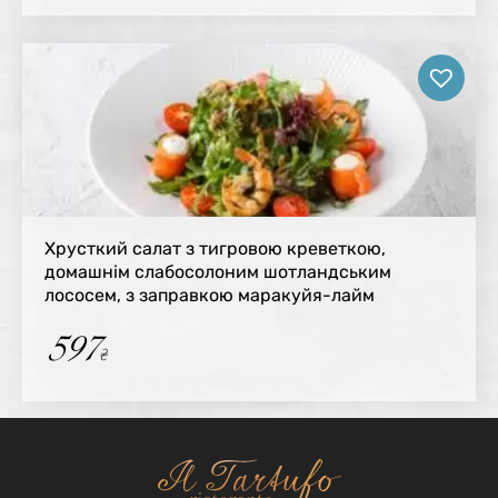
Хрусткий салат з тигровою креветкою,
домашнім слабосолоним шотландським
лососем, з заправкою маракуйя-лайм
597
₴