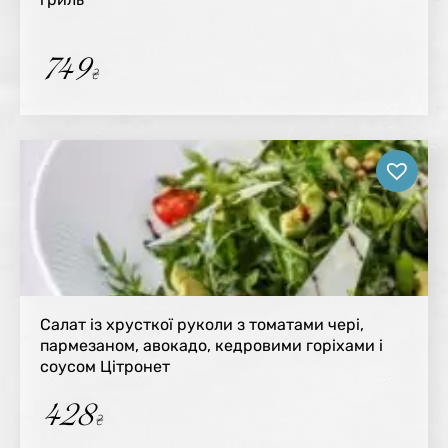
749
₴
Салат із хрусткої руколи з томатами чері,
пармезаном, авокадо, кедровими горіхами і
соусом Цітронет
428
₴