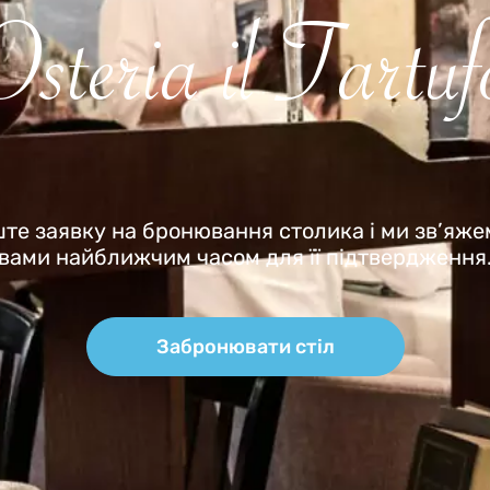
Osteria il Tartuf
те заявку на бронювання столика і ми зв’яже
вами найближчим часом для її підтвердження
Забронювати стіл