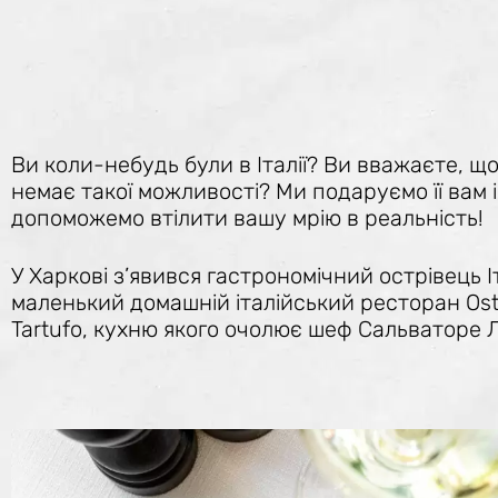
Ви коли-небудь були в Італії? Ви вважаєте, що
немає такої можливості? Ми подаруємо її вам і
допоможемо втілити вашу мрію в реальність!
У Харкові з’явився гастрономічний острівець Іт
маленький домашній італійський ресторан Oste
Tartufo, кухню якого очолює шеф Сальваторе 