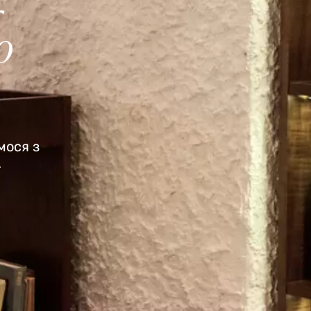
o
мося з
.