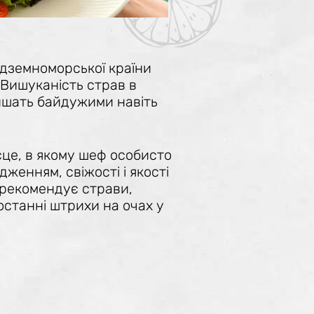
едземноморської країни
 Вишуканість страв в
ишать байдужими навіть
це, в якому шеф особисто
женням, свіжості і якості
, рекомендує страви,
останні штрихи на очах у