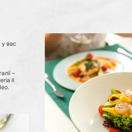
 у вас
алії –
ria Il
Лео.