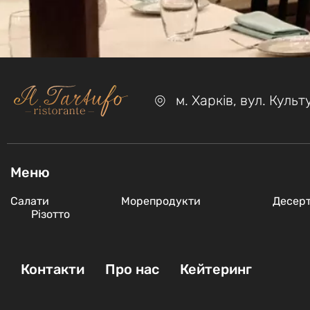
м. Харкiв, вул. Куль
Меню
Салати
Морепродукти
Десер
Різотто
Контакти
Про нас
Кейтеринг