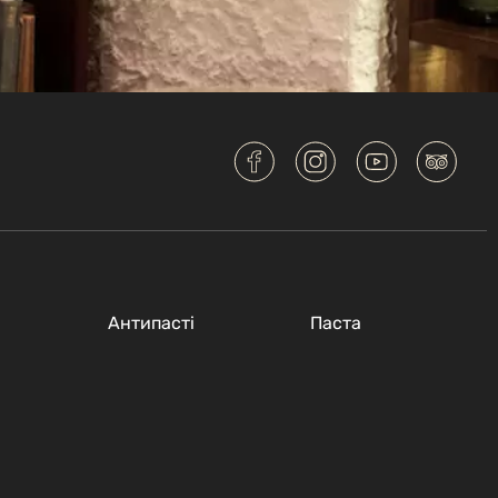
Антипастi
Паста