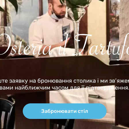
Osteria il Tartuf
те заявку на бронювання столика і ми зв’яже
вами найближчим часом для її підтвердження
Забронювати стіл