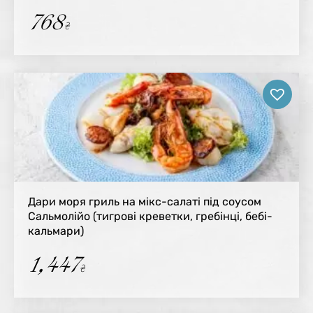
768
₴
Дари моря гриль на мікс-салаті під соусом
Сальмолійо (тигрові креветки, гребінці, бебі-
кальмари)
1,447
₴