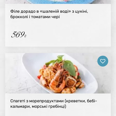
Філе дорадо в «шаленій воді» з цукіні,
брокколі і томатами чері
569
₴
Спагеті з морепродуктами (креветки, бебі-
кальмари, морські гребінці)