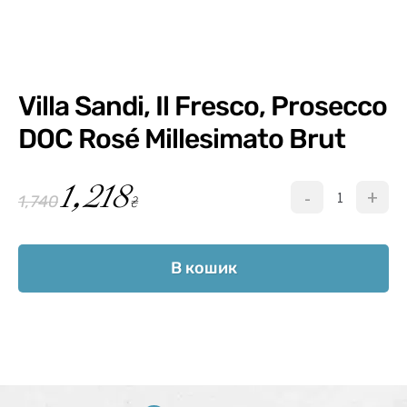
Villa Sandi, Il Fresco, Prosecco
DOC Rosé Millesimato Brut
1,218
-
+
₴
1,740
В кошик