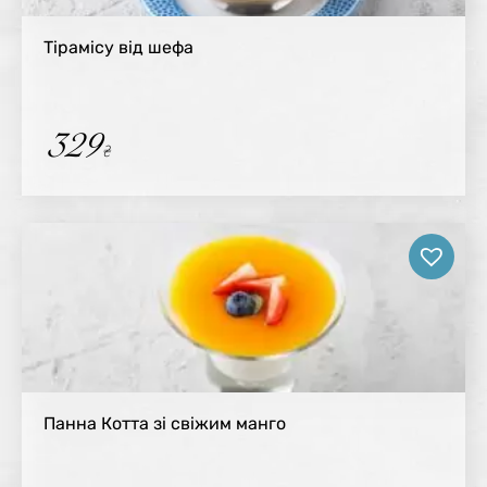
Тірамісу від шефа
329
₴
Панна Котта зі свіжим манго