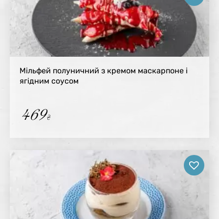
Мільфей полуничний з кремом маскарпоне і
ягідним соусом
469
₴