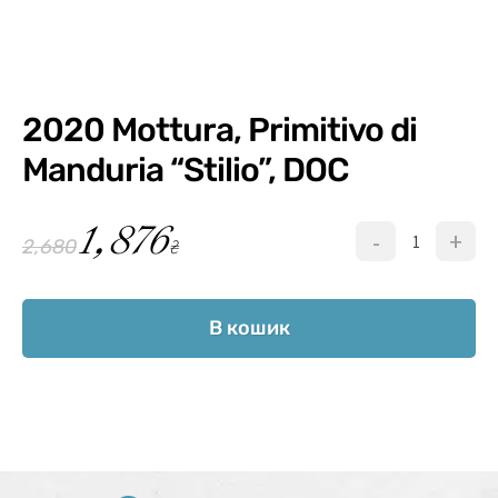
2020 Mottura, Primitivo di
Manduria “Stilio”, DOC
1,876
-
+
₴
2,680
В кошик