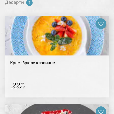
Десерти
7
Крем-брюле класичне
227
₴