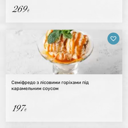
269
₴
Семіфредо з лісовими горіхами під
карамельним соусом
197
₴