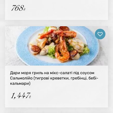
768
₴
Дари моря гриль на мікс-салаті під соусом
Сальмолійо (тигрові креветки, гребінці, бебі-
кальмари)
1,447
₴