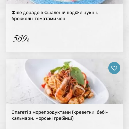
Філе дорадо в «шаленій воді» з цукіні,
брокколі і томатами чері
569
₴
Спагеті з морепродуктами (креветки, бебі-
кальмари, морські гребінці)