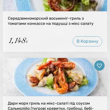
Середземноморский восьминіг-гриль з
томатами конкассе на подушці з мікс салату
1,148
В Корзину
₴
Дари моря гриль на мікс-салаті під соусом
Сальмолійо (тигрові креветки, гребінці, бебі-