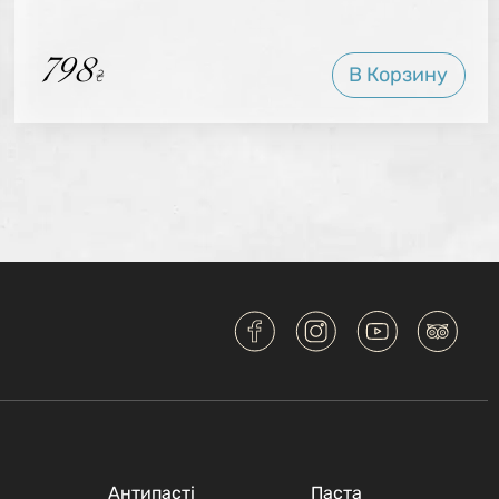
798
В Корзину
₴
Антипастi
Паста