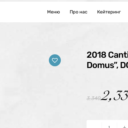
Меню
Про нас
Кейтеринг
2018 Canti
Domus”, 
2,3
3,340
-
+