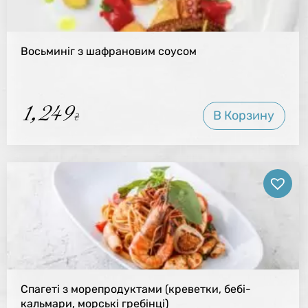
Восьминіг з шафрановим соусом
1,249
В Корзину
₴
Спагеті з морепродуктами (креветки, бебі-
кальмари, морські гребінці)