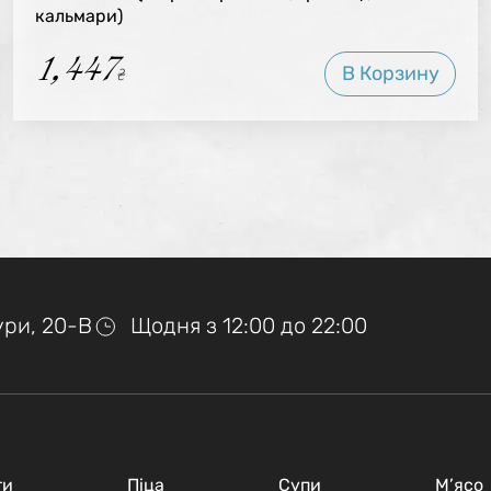
кальмари)
1,447
В Корзину
₴
тури, 20-В
Щодня з 12:00 до 22:00
ти
Піца
Супи
М’ясо