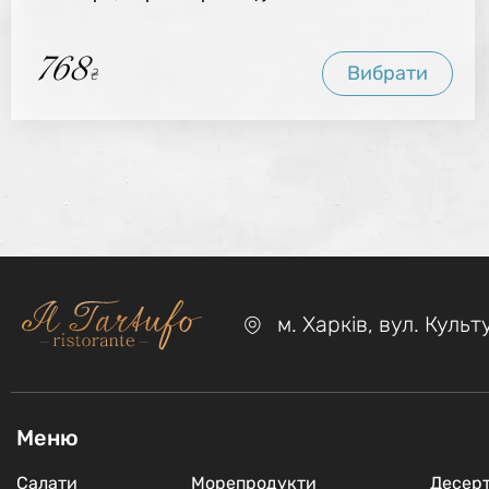
768
Вибрати
₴
м. Харкiв, вул. Куль
Меню
Салати
Морепродукти
Десер