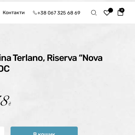
0
Контакти
+38 067 325 68 69
na Terlano, Riserva “Nova
DOC
38
₴
В кошик