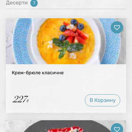
Десерти
7
Крем-брюле класичне
227
В Корзину
₴