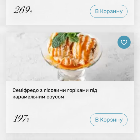
269
В Корзину
₴
Семіфредо з лісовими горіхами під
карамельним соусом
197
В Корзину
₴