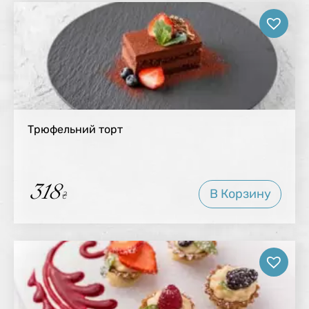
Трюфельний торт
318
В Корзину
₴