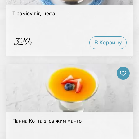
Тірамісу від шефа
329
В Корзину
₴
Панна Котта зі свіжим манго