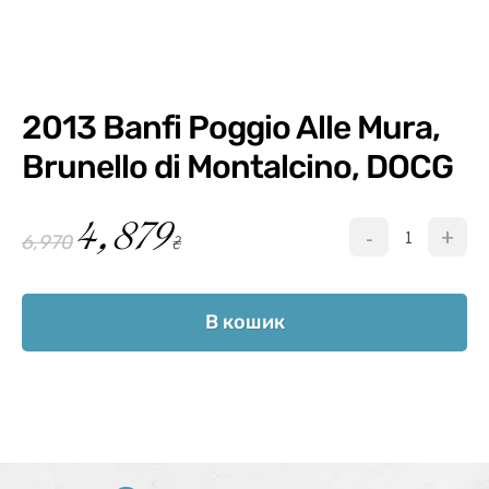
2013 Banfi Poggio Alle Mura,
Brunello di Montalcino, DOCG
4,879
-
+
₴
6,970
В кошик