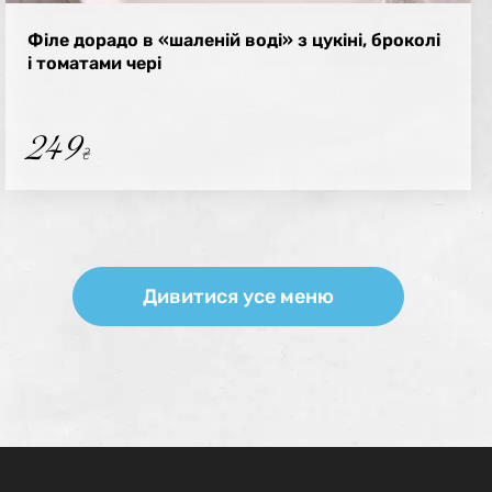
Філе дорадо в «шаленій воді» з цукіні, броколі
і томатами чері
249
₴
Дивитися усе меню